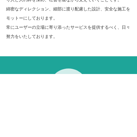
綿密なディレクション、細部に渡り配慮した設計、安全な施工を
モットーにしております。
常にユーザーの立場に寄り添ったサービスを提供するべく、日々
努力をいたしております。
1
お電話はこちら
メールはこちら
お客様の課題を具体化し解決に導く「創造力」